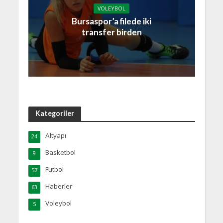
VOLEYBOL
Bursaspor’a filede iki
transfer birden
Kategoriler
Altyapı
24
Basketbol
9
Futbol
57
Haberler
63
Voleybol
5