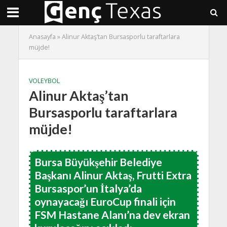
Anasayfa
»
Alinur Aktaş’tan Bursasporlu taraftarlara
müjde!
VOLEYBOL
Alinur Aktaş’tan
Bursasporlu taraftarlara
müjde!
Bursa Büyükşehir Belediye
Başkanı Alinur Aktaş, Frutti Extra
Bursaspor’un İtalya’da
oynayacağı EuroCup finali için
FSM Hastane Alanı’na dev ekran