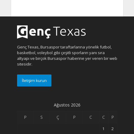
Genç Texas, Bursaspor taraftarlarına yönelik futbol,
basketbol, voleybol gibi çeşitli sporların yanı sıra
altyapı ve birçok Bursaspor haberine yer veren bir web
sitesidir.
İletişim kurun
Ağustos 2026
P
S
Ç
P
C
C
P
1
2