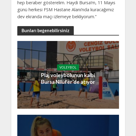
hep beraber gösterelim. Haydi Bursa’m, 11 Mayıs
günü herkesi FSM Hastane Alanı’nda kuracağımız
dev ekranda maçı izlemeye bekliyorum.”
Bunları beğenebilirsiniz
VOLEYBOL
Plaj voleybolunun kalbi
Bursa Nilüfer’de atıyor