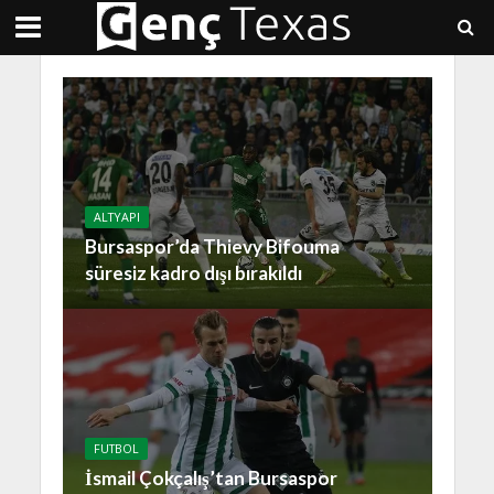
ALTYAPI
Bursaspor’da Thievy Bifouma
süresiz kadro dışı bırakıldı
FUTBOL
İsmail Çokçalış’tan Bursaspor