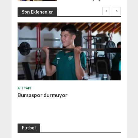
Son Eklenenler
ALTYAPI
ALTYA
Bursaspor durmuyor
Burs
ile y
Futbol