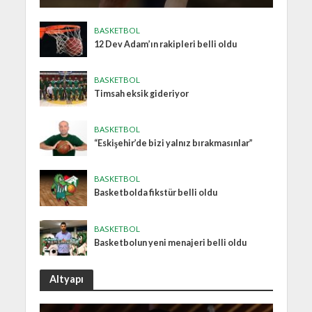
BASKETBOL
12 Dev Adam’ın rakipleri belli oldu
BASKETBOL
Timsah eksik gideriyor
BASKETBOL
“Eskişehir’de bizi yalnız bırakmasınlar”
BASKETBOL
Basketbolda fikstür belli oldu
BASKETBOL
Basketbolun yeni menajeri belli oldu
Altyapı