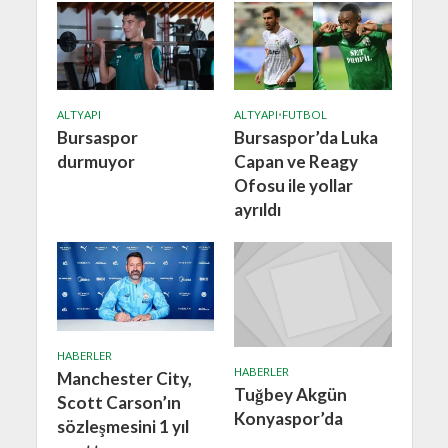
ALTYAPI
ALTYAPI
•
FUTBOL
Bursaspor
Bursaspor’da Luka
durmuyor
Capan ve Reagy
Ofosu ile yollar
ayrıldı
HABERLER
HABERLER
Manchester City,
Tuğbey Akgün
Scott Carson’ın
Konyaspor’da
sözleşmesini 1 yıl