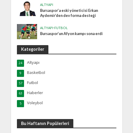
ALTYAPI
Bursaspor’a eski yöneticisi Erkan
Aydemir’den dev forma desteği
ALTYAPI
•
FUTBOL
Bursaspor’un Afyon kampı sona erdi
Kategoriler
Altyapı
24
Basketbol
9
Futbol
57
Haberler
63
Voleybol
5
Bu Haftanın Popülerleri