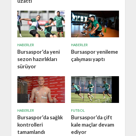
uzattı
HABERLER
HABERLER
Bursaspor’da yeni
Bursaspor yenileme
sezon hazırlıkları
çalışması yaptı
sürüyor
HABERLER
FUTBOL
Bursaspor’da sağlık
Bursaspor’da çift
kontrolleri
kale maçlar devam
tamamlandı
ediyor