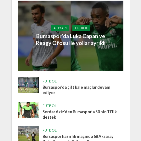
ALTYAPI
FUTBOL
Bursaspor’da Luka Capan ve
Reagy Ofosu ile yollar ayrıldı
FUTBOL
Bursaspor’da çift kale maçlar devam
ediyor
FUTBOL
Serdar Aziz’den Bursaspor’a 50 bin TL’lik
destek
FUTBOL
Bursaspor hazırlık maçında 68 Aksaray