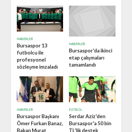
HABERLER
HABERLER
Bursaspor 13
Bursaspor’da ikinci
futbolcu ile
etap çalışmaları
profesyonel
tamamlandı
sözleşme imzaladı
HABERLER
FUTBOL
Bursaspor Başkanı
Serdar Aziz’den
Ömer Furkan Banaz,
Bursaspor’a 50 bin
Bakan Murat
TL’lik destek