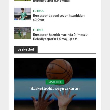
Belediyespor’u 2-1 yendi
FUTBOL
Bursaspor’da yeni sezon hazırlıkları
sürüyor
FUTBOL
Bursaspor, hazırlık maçında Etimesgut
Belediyespor’u 1-0 mağlup etti
Basketbol
BASKETBOL
Basketbolda seyirci kararı