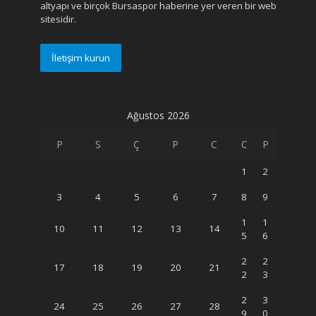
altyapı ve birçok Bursaspor haberine yer veren bir web
sitesidir.
İletişim kurun
Ağustos 2026
P
S
Ç
P
C
C
P
1
2
3
4
5
6
7
8
9
1
1
10
11
12
13
14
5
6
2
2
17
18
19
20
21
2
3
2
3
24
25
26
27
28
9
0