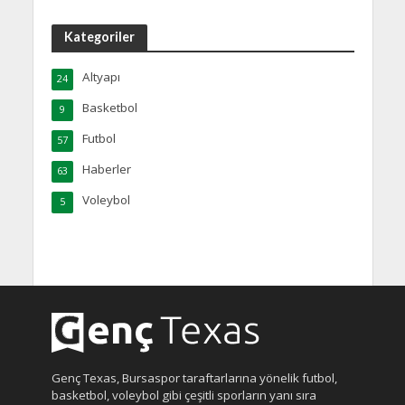
Kategoriler
Altyapı
24
Basketbol
9
Futbol
57
Haberler
63
Voleybol
5
Genç Texas, Bursaspor taraftarlarına yönelik futbol,
basketbol, voleybol gibi çeşitli sporların yanı sıra