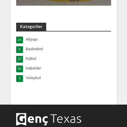
Kategoriler
Altyapı
24
Basketbol
9
Futbol
57
Haberler
63
Voleybol
5