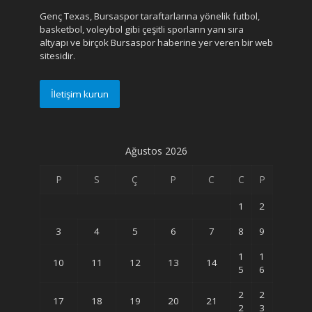
Genç Texas, Bursaspor taraftarlarına yönelik futbol,
basketbol, voleybol gibi çeşitli sporların yanı sıra
altyapı ve birçok Bursaspor haberine yer veren bir web
sitesidir.
İletişim kurun
Ağustos 2026
P
S
Ç
P
C
C
P
1
2
3
4
5
6
7
8
9
1
1
10
11
12
13
14
5
6
2
2
17
18
19
20
21
2
3