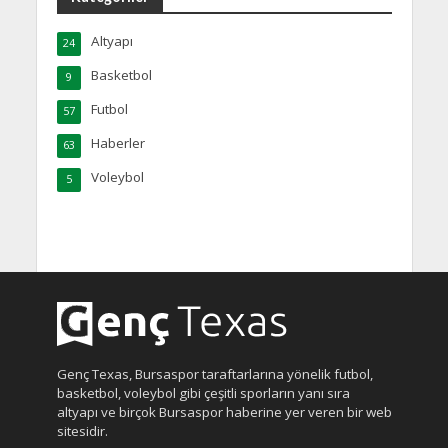
Altyapı
24
Basketbol
9
Futbol
57
Haberler
63
Voleybol
5
Genç Texas, Bursaspor taraftarlarına yönelik futbol,
basketbol, voleybol gibi çeşitli sporların yanı sıra
altyapı ve birçok Bursaspor haberine yer veren bir web
sitesidir.