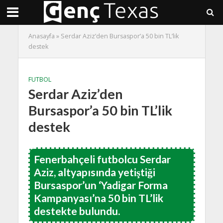
Anasayfa
»
Serdar Aziz’den Bursaspor’a 50 bin TL’lik
destek
FUTBOL
Serdar Aziz’den
Bursaspor’a 50 bin TL’lik
destek
Fenerbahçeli futbolcu Serdar
Aziz, altyapısında yetiştiği
Bursaspor’un ‘Yadigar Forma
Kampanyası’na 50 bin TL’lik
destekte bulundu.