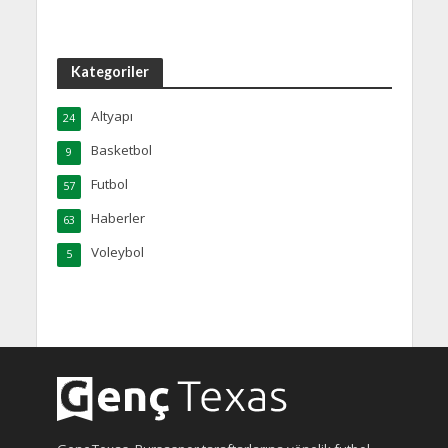
Kategoriler
Altyapı
24
Basketbol
9
Futbol
57
Haberler
63
Voleybol
5