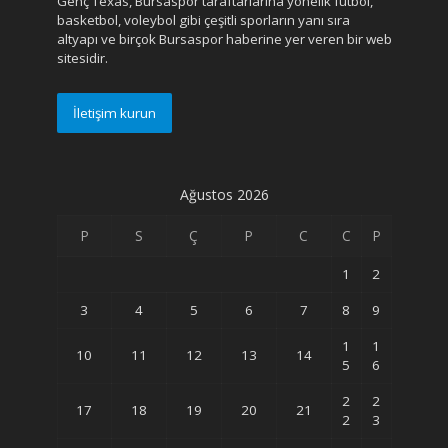
Genç Texas, Bursaspor taraftarlarına yönelik futbol,
basketbol, voleybol gibi çeşitli sporların yanı sıra
altyapı ve birçok Bursaspor haberine yer veren bir web
sitesidir.
İletişim kurun
Ağustos 2026
P
S
Ç
P
C
C
P
1
2
3
4
5
6
7
8
9
1
1
10
11
12
13
14
5
6
2
2
17
18
19
20
21
2
3