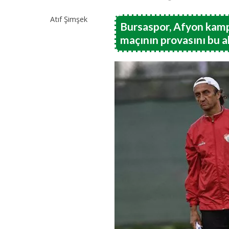
Atıf Şimşek
Bursaspor, Afyon kamp
maçının provasını bu a