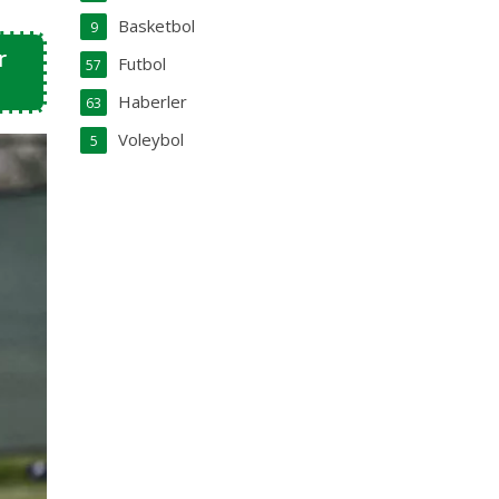
Basketbol
9
r
Futbol
57
Haberler
63
Voleybol
5