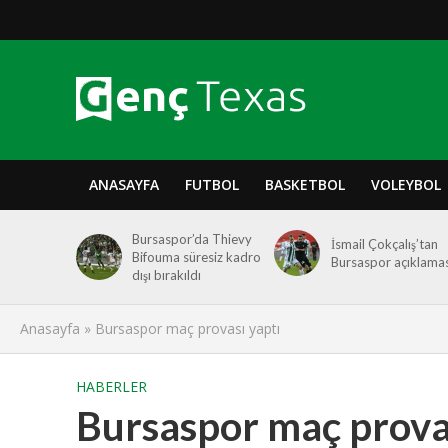
ANASAYFA
FUTBOL
BASKETBOL
VOLEYBOL
Bursaspor’da Thievy
İsmail Çokçalış’tan
Bifouma süresiz kadro
Bursaspor açıklamas
dışı bırakıldı
Anasayfa
»
Bursaspor maç provası yaptı
HABERLER
Bursaspor maç prova