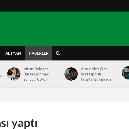
ALTYAPI
HABERLER
Virtus Bologna –
Alinur Aktaş’tan
Bursaspor maç
Bursasporlu
ı
sonucu: 80-67
taraftarlara müjde!
sı yaptı