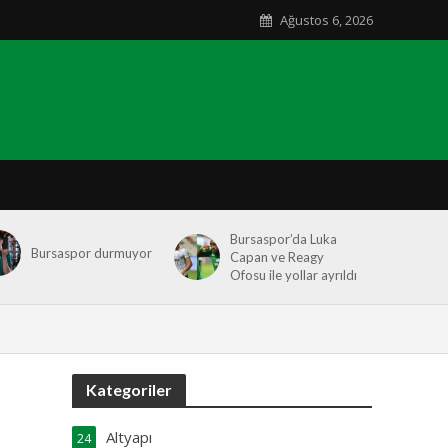
Ağustos 6, 2026
Bursaspor’da Luka
Bursaspor durmuyor
Capan ve Reagy
Ofosu ile yollar ayrıldı
Kategoriler
Altyapı
24