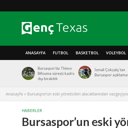
ANASAYFA
FUTBOL
BASKETBOL
VOLEYBOL
Bursaspor’da Thievy
İsmail Çokçalış’tan
Bifouma süresiz kadro
Bursaspor açıklamas
dışı bırakıldı
Anasayfa
»
Bursaspor’un eski yöneticileri alacaklarından vazgeçiyo
HABERLER
Bursaspor’un eski yön