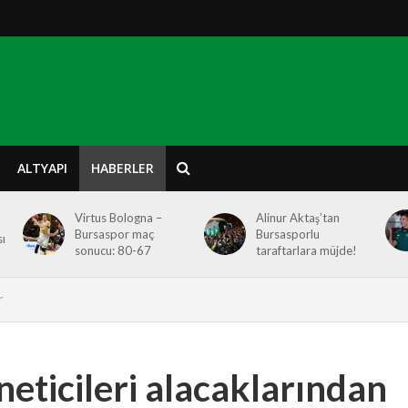
ALTYAPI
HABERLER
Virtus Bologna –
Alinur Aktaş’tan
Bursaspor maç
Bursasporlu
ı
sonucu: 80-67
taraftarlara müjde!
r
eticileri alacaklarından