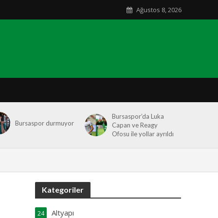
Ağustos 8, 2026
Bursaspor’da Luka
Bursaspor durmuyor
Capan ve Reagy
Ofosu ile yollar ayrıldı
Kategoriler
Altyapı
24