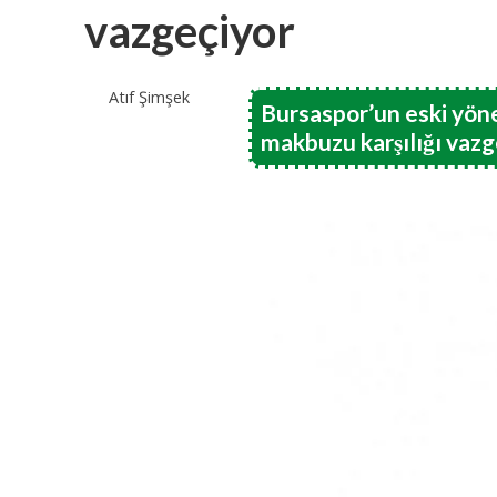
vazgeçiyor
Atıf Şimşek
Bursaspor’un eski yöne
makbuzu karşılığı vazg