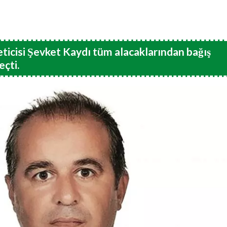
ticisi Şevket Kaydı tüm alacaklarından bağış
eçti.