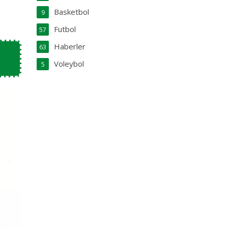
Basketbol
9
Futbol
57
Haberler
63
Voleybol
5