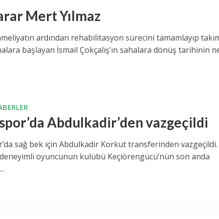
arar Mert Yılmaz
 ameliyatın ardından rehabilitasyon sürecini tamamlayıp tak
malara başlayan İsmail Çokçalış’ın sahalara dönüş tarihinin net
ABERLER
spor’da Abdulkadir’den vazgeçildi
’da sağ bek için Abdulkadir Korkut transferinden vazgeçildi.
 deneyimli oyuncunun kulübü Keçiörengücü’nün son anda
..