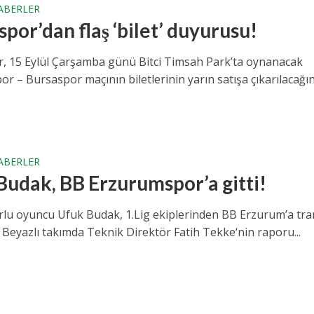
ABERLER
por’dan flaş ‘bilet’ duyurusu!
, 15 Eylül Çarşamba günü Bitci Timsah Park’ta oynanacak
 – Bursaspor maçının biletlerinin yarın satışa çıkarılacağın
ABERLER
Budak, BB Erzurumspor’a gitti!
lu oyuncu Ufuk Budak, 1.Lig ekiplerinden BB Erzurum’a tra
l Beyazlı takımda Teknik Direktör Fatih Tekke‘nin raporu...