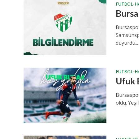
FUTBOL
H
•
Bursas
Bursaspor
Samsunspor
duyurdu...
FUTBOL
H
•
Ufuk 
Bursaspor
oldu. Yeşi