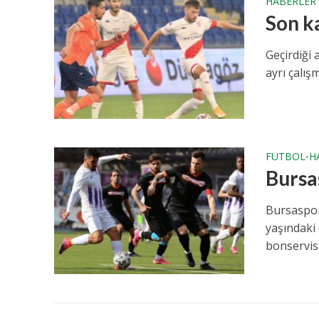
HABERLER
Son k
Geçirdiği
ayrı çalış
FUTBOL
H
•
Bursa
Bursaspor
yaşındaki
bonservis.