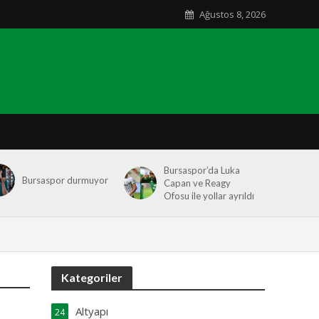
Ağustos 8, 2026
Bursaspor’da Luka
Bursaspor durmuyor
Capan ve Reagy
Ofosu ile yollar ayrıldı
Kategoriler
Altyapı
24