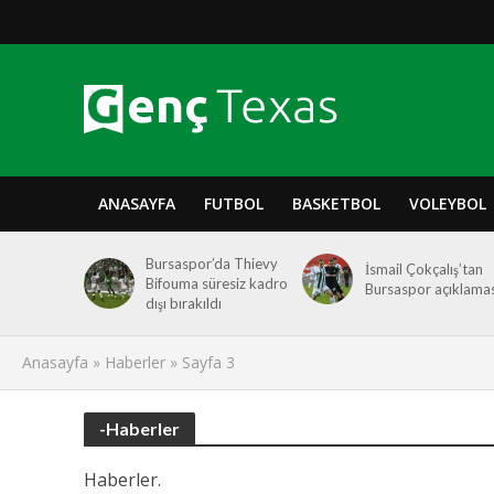
ANASAYFA
FUTBOL
BASKETBOL
VOLEYBOL
Bursaspor’da Thievy
İsmail Çokçalış’tan
Bifouma süresiz kadro
Bursaspor açıklamas
dışı bırakıldı
Anasayfa
»
Haberler
»
Sayfa 3
-Haberler
Haberler.