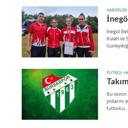
HABERLER
İnegöl
İnegöl Be
Külah ve 
Güneydoğu
FUTBOL
H
•
Takımı
Bu sezon 
yollarını 
futbolcu...