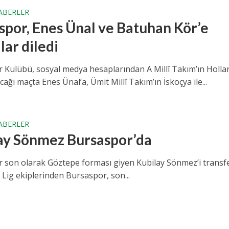
ABERLER
spor, Enes Ünal ve Batuhan Kör’e
lar diledi
 Kulübü, sosyal medya hesaplarından A Millî Takım’ın Holla
cağı maçta Enes Ünal’a, Ümit Millî Takım’ın İskoçya ile...
ABERLER
ay Sönmez Bursaspor’da
 son olarak Göztepe forması giyen Kubilay Sönmez’i transf
1. Lig ekiplerinden Bursaspor, son...