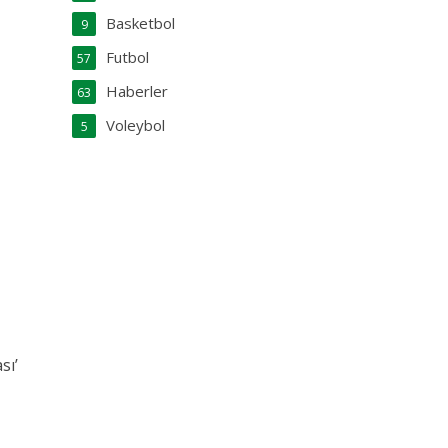
Basketbol
9
Futbol
57
Haberler
63
Voleybol
5
sı’