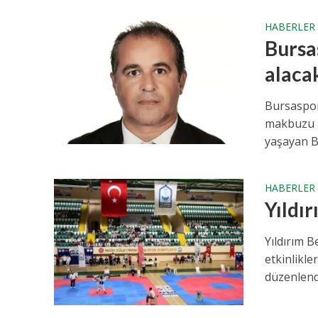
HABERLER
Bursa
alaca
Bursaspor
makbuzu k
yaşayan Bu
HABERLER
Yıldı
Yıldırım 
etkinlikl
düzenlendi