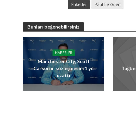
Etiketler
Paul Le Guen
Bunları beğenebilirsiniz
HABERLER
Manchester City, Scott
Carson’ın sözleşmesini 1 yıl
Tuğbe
uzattı