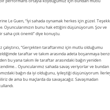
İyi bir performans ortayla koyduğumuz için bundan mutlu
rine Le Guen, “İyi sahada oynamak herkes için güzel. Teşek
. Oyuncularımızın bunu hak ettiğini düşünüyorum. Şov ve
bir saha çok önemli” diye konuştu.
sız çalıştırıcı, “Gerçekten taraftarımız için mutlu olduğumu
 geldiğimde taraftar ve takım arasında adeta boşanmaya benz
den bu yana takım ile taraftar arasındaki bağın yeniden
kendime… Oyuncularımız sahada savaş veriyorlar ve bundan
zdaki bağın da iyi olduğunu, iyileştiği düşünüyorum. İlerl
iliriz de ama bu maçlarda da savaşacağız. Savaşmadan
ullandı.