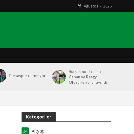
Ağustos 7, 2026
Bursaspor’da Luka
Bursaspor durmuyor
Capan ve Reagy
Ofosu ile yollar ayrıldı
Kategoriler
Altyapı
24