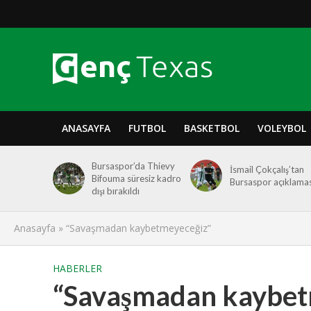
ANASAYFA
FUTBOL
BASKETBOL
VOLEYBOL
Bursaspor’da Thievy
İsmail Çokçalış’tan
Bifouma süresiz kadro
Bursaspor açıklamas
dışı bırakıldı
Anasayfa
»
“Savaşmadan kaybetmeyeceğiz”
HABERLER
“Savaşmadan kaybet