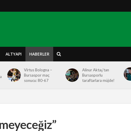
ALTYAPI
HABERLER
Virtus Bologna –
Alinur Aktaş’tan
Bursaspor maç
Bursasporlu
ı
sonucu: 80-67
taraftarlara müjde!
meyeceğiz”