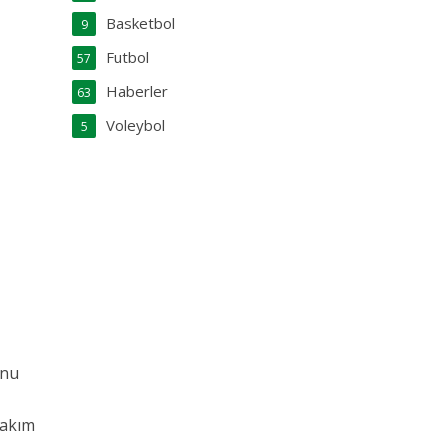
Basketbol
9
Futbol
57
Haberler
63
Voleybol
5
unu
takım