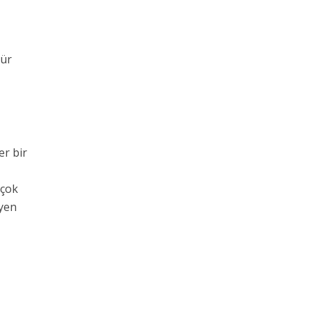
kür
er bir
 çok
eyen