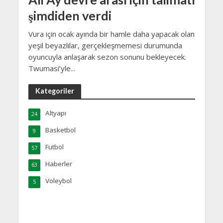
şimdiden verdi
Vura için ocak ayında bir hamle daha yapacak olan
yeşil beyazlılar, gerçekleşmemesi durumunda
oyuncuyla anlaşarak sezon sonunu bekleyecek.
Twumasi’yle...
Kategoriler
Altyapı
24
Basketbol
9
Futbol
57
Haberler
63
Voleybol
5