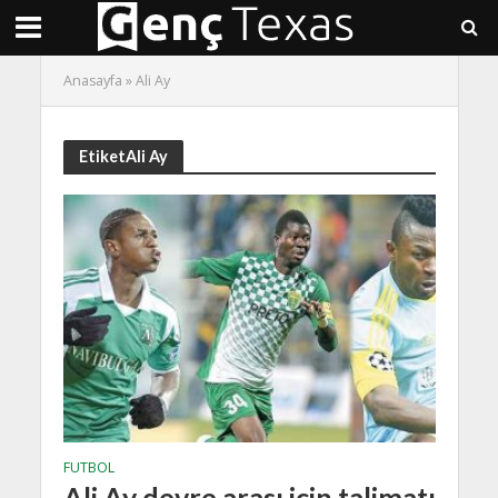
Anasayfa
»
Ali Ay
EtiketAli Ay
FUTBOL
Ali Ay devre arası için talimatı