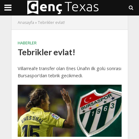
Anasayfa
»
Tebrikler evlat!
HABERLER
Tebrikler evlat!
Villarreal’e transfer olan Enes Ünal’ın ilk golü sonrası
Bursaspor’dan tebrik gecikmedi.