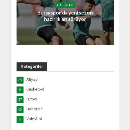
HABERLER
Bursaspor’da yeni sezon
hazırlıkları sürüyor
Kategoriler
Altyapı
24
Basketbol
9
Futbol
57
Haberler
63
Voleybol
5