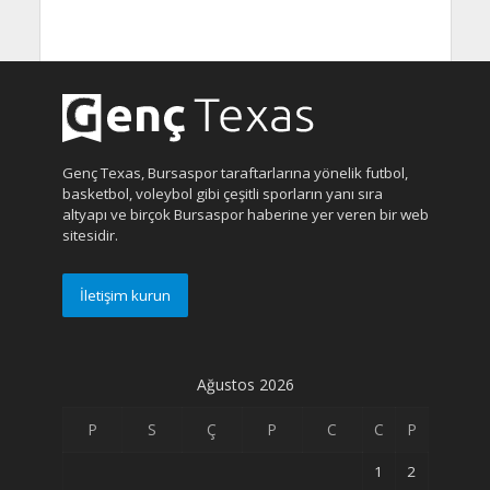
Genç Texas, Bursaspor taraftarlarına yönelik futbol,
basketbol, voleybol gibi çeşitli sporların yanı sıra
altyapı ve birçok Bursaspor haberine yer veren bir web
sitesidir.
İletişim kurun
Ağustos 2026
P
S
Ç
P
C
C
P
1
2